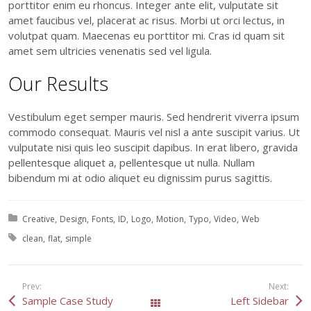
porttitor enim eu rhoncus. Integer ante elit, vulputate sit
amet faucibus vel, placerat ac risus. Morbi ut orci lectus, in
volutpat quam. Maecenas eu porttitor mi. Cras id quam sit
amet sem ultricies venenatis sed vel ligula.
Our Results
Vestibulum eget semper mauris. Sed hendrerit viverra ipsum
commodo consequat. Mauris vel nisl a ante suscipit varius. Ut
vulputate nisi quis leo suscipit dapibus. In erat libero, gravida
pellentesque aliquet a, pellentesque ut nulla. Nullam
bibendum mi at odio aliquet eu dignissim purus sagittis.
Posted in:
Creative
Design
Fonts
ID
Logo
Motion
Typo
Video
Web
Tagged with:
clean
flat
simple
Prev:
Next:
Sample Case Study
Left Sidebar
All Works