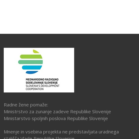
Radne žene pomaže:
Ministrstvo za zunanje zadeve Republike Slovenije
Ministarstvo spoljnih poslova Republike Slovenije
Mnenje in vsebina projekta ne predstavljata uradnega
stališča Vlade Republike Slovenije