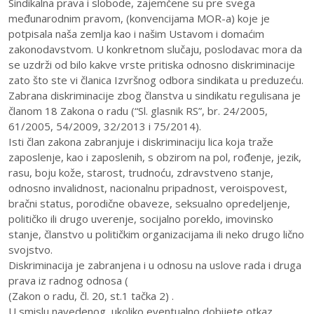
Sindikalna prava i slobode, zajemčene su pre svega
međunarodnim pravom, (konvencijama MOR-a) koje je
potpisala naša zemlja kao i našim Ustavom i domaćim
zakonodavstvom. U konkretnom slučaju, poslodavac mora da
se uzdrži od bilo kakve vrste pritiska odnosno diskriminacije
zato što ste vi članica Izvršnog odbora sindikata u preduzeću.
Zabrana diskriminacije zbog članstva u sindikatu regulisana je
članom 18 Zakona o radu (“Sl. glasnik RS”, br. 24/2005,
61/2005, 54/2009, 32/2013 i 75/2014).
Isti član zakona zabranjuje i diskriminaciju lica koja traže
zaposlenje, kao i zaposlenih, s obzirom na pol, rođenje, jezik,
rasu, boju kože, starost, trudnoću, zdravstveno stanje,
odnosno invalidnost, nacionalnu pripadnost, veroispovest,
bračni status, porodične obaveze, seksualno opredeljenje,
političko ili drugo uverenje, socijalno poreklo, imovinsko
stanje, članstvo u političkim organizacijama ili neko drugo lično
svojstvo.
Diskriminacija je zabranjena i u odnosu na uslove rada i druga
prava iz radnog odnosa (
(Zakon o radu, čl. 20, st.1 tačka 2) .
U smislu navedenog, ukoliko eventualno dobijete otkaz