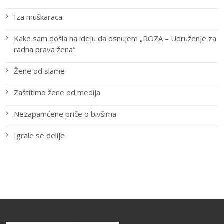
Iza muškaraca
Kako sam došla na ideju da osnujem „ROZA – Udruženje za
radna prava žena“
Žene od slame
Zaštitimo žene od medija
Nezapamćene priče o bivšima
Igrale se delije