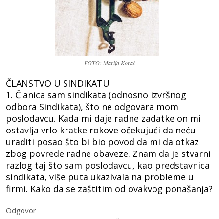
FOTO: Marija Korać
ČLANSTVO U SINDIKATU
1. Članica sam sindikata (odnosno izvršnog
odbora Sindikata), što ne odgovara mom
poslodavcu. Kada mi daje radne zadatke on mi
ostavlja vrlo kratke rokove očekujući da neću
uraditi posao što bi bio povod da mi da otkaz
zbog povrede radne obaveze. Znam da je stvarni
razlog taj što sam poslodavcu, kao predstavnica
sindikata, više puta ukazivala na probleme u
firmi. Kako da se zaštitim od ovakvog ponašanja?
Odgovor