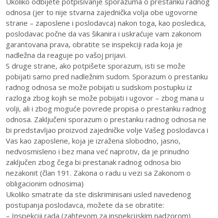
Ukoliko odbijete potpisivanje sporazuma o prestanku radnog
odnosa (jer to nije stvarna zajednička volja obe ugovorne
strane – zaposlene i poslodavca) nakon toga, kao posledica,
poslodavac počne da vas šikanira i uskraćuje vam zakonom
garantovana prava, obratite se inspekciji rada koja je
nadležna da reaguje po vašoj prijavi.
S druge strane, ako potpišete sporazum, isti se može
pobijati samo pred nadležnim sudom. Sporazum o prestanku
radnog odnosa se može pobijati u sudskom postupku iz
razloga zbog kojih se može pobijati i ugovor – zbog mana u
volji, ali i zbog moguće povrede propisa o prestanku radnog
odnosa. Zaključeni sporazum o prestanku radnog odnosa ne
bi predstavljao proizvod zajedničke volje Vašeg poslodavca i
Vas kao zaposlene, koja je izražena slobodno, jasno,
nedvosmisleno i bez mana već naprotiv, da je prinudno
zaključen zbog čega bi prestanak radnog odnosa bio
nezakonit (član 191. Zakona o radu u vezi sa Zakonom o
obligacionim odnosima)
Ukoliko smatrate da ste diskriminisani usled navedenog
postupanja poslodavca, možete da se obratite:
– Inspekciji rada (zahtevom za inspekcijskim nadzorom)