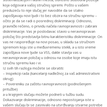
koja odgovara vašoj stručnoj spremi. Pošto u vašem
preduzeću to nije slučaj jer navodite da se stalno
zapošljavaju novi ljudi i to bez obzira na stručnu spremu –
očito je da se radi o posrednoj diskriminaciji. Odnosno,
pravnički rečeno, o prividu načela ravnopravnosti i zabrani
diskriminacije. Vas je poslodavac stavio u neravnopravan
položaj što predstavlja bitnu karaktieristiku diskriminacije. On
vas ne raspoređuje na novi posao, u skladu sa stručnom
spremom koju ste u međuvremenu stekli, a u isto vreme
zapošljava nove ljude sa VSS, dakle stavlja vas u
neravnopravan položaj u odnosu na osobe koje imaju istu
stručnu spremu kao i vi.
Iz svih tih razloga možete se obratiti:
– Inspekciji rada (kancelariji nadležnoj za vaš administrativni
okrug)
– Povereniku za zaštitu ravnopravnosti (podnošenjem
pritužbe)
a u krajnjem slučaju možete podneti u tužbu sudu.
Dokazivanje diskriminacije, odnosno nepostojanja iste u
vašem slučaju bi se zasnivalo na utvrđivanju stvarne potrebe