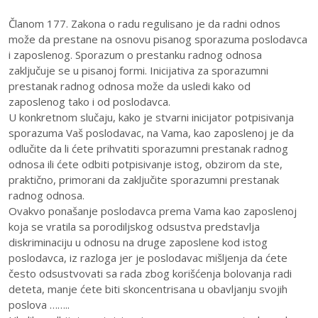
Članom 177. Zakona o radu regulisano je da radni odnos
može da prestane na osnovu pisanog sporazuma poslodavca
i zaposlenog. Sporazum o prestanku radnog odnosa
zaključuje se u pisanoj formi. Inicijativa za sporazumni
prestanak radnog odnosa može da usledi kako od
zaposlenog tako i od poslodavca.
U konkretnom slučaju, kako je stvarni inicijator potpisivanja
sporazuma Vaš poslodavac, na Vama, kao zaposlenoj je da
odlučite da li ćete prihvatiti sporazumni prestanak radnog
odnosa ili ćete odbiti potpisivanje istog, obzirom da ste,
praktično, primorani da zaključite sporazumni prestanak
radnog odnosa.
Ovakvo ponašanje poslodavca prema Vama kao zaposlenoj
koja se vratila sa porodiljskog odsustva predstavlja
diskriminaciju u odnosu na druge zaposlene kod istog
poslodavca, iz razloga jer je poslodavac mišljenja da ćete
često odsustvovati sa rada zbog korišćenja bolovanja radi
deteta, manje ćete biti skoncentrisana u obavljanju svojih
poslova ……..