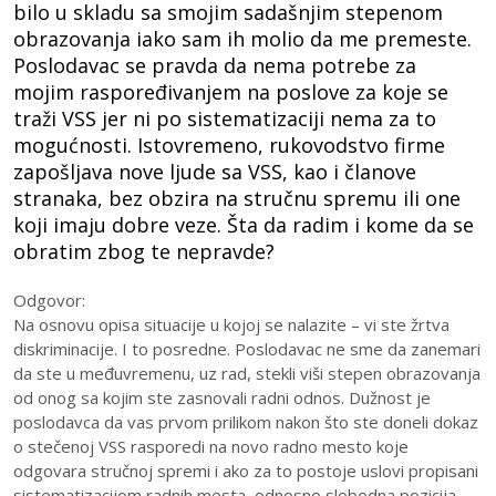
bilo u skladu sa smojim sadašnjim stepenom
obrazovanja iako sam ih molio da me premeste.
Poslodavac se pravda da nema potrebe za
mojim raspoređivanjem na poslove za koje se
traži VSS jer ni po sistematizaciji nema za to
mogućnosti. Istovremeno, rukovodstvo firme
zapošljava nove ljude sa VSS, kao i članove
stranaka, bez obzira na stručnu spremu ili one
koji imaju dobre veze. Šta da radim i kome da se
obratim zbog te nepravde?
Odgovor:
Na osnovu opisa situacije u kojoj se nalazite – vi ste žrtva
diskriminacije. I to posredne. Poslodavac ne sme da zanemari
da ste u međuvremenu, uz rad, stekli viši stepen obrazovanja
od onog sa kojim ste zasnovali radni odnos. Dužnost je
poslodavca da vas prvom prilikom nakon što ste doneli dokaz
o stečenoj VSS rasporedi na novo radno mesto koje
odgovara stručnoj spremi i ako za to postoje uslovi propisani
sistematizacijom radnih mesta, odnosno slobodna pozicija