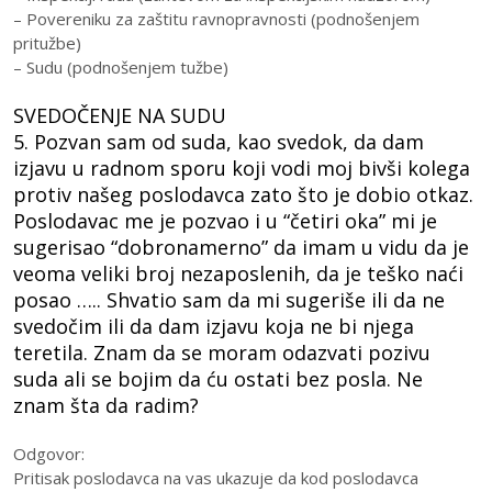
– Povereniku za zaštitu ravnopravnosti (podnošenjem
pritužbe)
– Sudu (podnošenjem tužbe)
SVEDOČENJE NA SUDU
5. Pozvan sam od suda, kao svedok, da dam
izjavu u radnom sporu koji vodi moj bivši kolega
protiv našeg poslodavca zato što je dobio otkaz.
Poslodavac me je pozvao i u “četiri oka” mi je
sugerisao “dobronamerno” da imam u vidu da je
veoma veliki broj nezaposlenih, da je teško naći
posao ….. Shvatio sam da mi sugeriše ili da ne
svedočim ili da dam izjavu koja ne bi njega
teretila. Znam da se moram odazvati pozivu
suda ali se bojim da ću ostati bez posla. Ne
znam šta da radim?
Odgovor:
Pritisak poslodavca na vas ukazuje da kod poslodavca