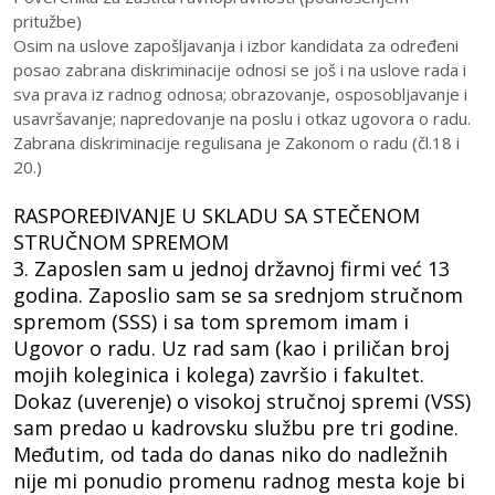
pritužbe)
Osim na uslove zapošljavanja i izbor kandidata za određeni
posao zabrana diskriminacije odnosi se još i na uslove rada i
sva prava iz radnog odnosa; obrazovanje, osposobljavanje i
usavršavanje; napredovanje na poslu i otkaz ugovora o radu.
Zabrana diskriminacije regulisana je Zakonom o radu (čl.18 i
20.)
RASPOREĐIVANJE U SKLADU SA STEČENOM
STRUČNOM SPREMOM
3. Zaposlen sam u jednoj državnoj firmi već 13
godina. Zaposlio sam se sa srednjom stručnom
spremom (SSS) i sa tom spremom imam i
Ugovor o radu. Uz rad sam (kao i priličan broj
mojih koleginica i kolega) završio i fakultet.
Dokaz (uverenje) o visokoj stručnoj spremi (VSS)
sam predao u kadrovsku službu pre tri godine.
Međutim, od tada do danas niko do nadležnih
nije mi ponudio promenu radnog mesta koje bi