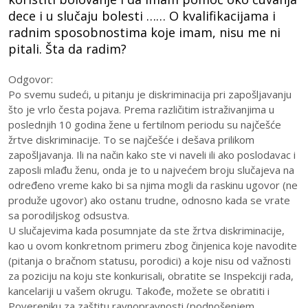
dece i u slučaju bolesti …… O kvalifikacijama i
radnim sposobnostima koje imam, nisu me ni
pitali. Šta da radim?
Odgovor:
Po svemu sudeći, u pitanju je diskriminacija pri zapošljavanju
što je vrlo česta pojava. Prema različitim istraživanjima u
poslednjih 10 godina žene u fertilnom periodu su najčešće
žrtve diskriminacije. To se najčešće i dešava prilikom
zapošljavanja. Ili na način kako ste vi naveli ili ako poslodavac i
zaposli mlađu ženu, onda je to u najvećem broju slučajeva na
određeno vreme kako bi sa njima mogli da raskinu ugovor (ne
produže ugovor) ako ostanu trudne, odnosno kada se vrate
sa porodiljskog odsustva.
U slučajevima kada posumnjate da ste žrtva diskriminacije,
kao u ovom konkretnom primeru zbog činjenica koje navodite
(pitanja o bračnom statusu, porodici) a koje nisu od važnosti
za poziciju na koju ste konkurisali, obratite se Inspekciji rada,
kancelariji u vašem okrugu. Takođe, možete se obratiti i
Povereniku za zaštitu ravnopravnosti (podnošenjem