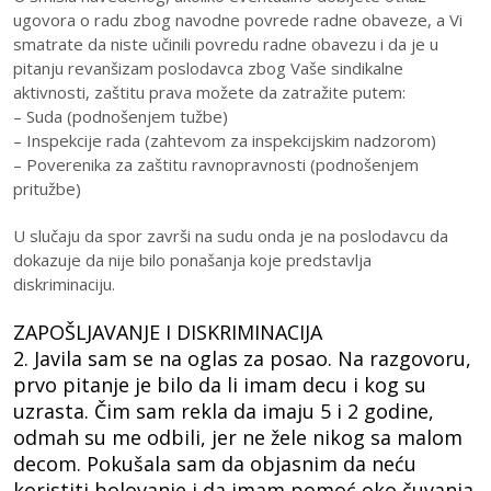
ugovora o radu zbog navodne povrede radne obaveze, a Vi
smatrate da niste učinili povredu radne obavezu i da je u
pitanju revanšizam poslodavca zbog Vaše sindikalne
aktivnosti, zaštitu prava možete da zatražite putem:
– Suda (podnošenjem tužbe)
– Inspekcije rada (zahtevom za inspekcijskim nadzorom)
– Poverenika za zaštitu ravnopravnosti (podnošenjem
pritužbe)
U slučaju da spor završi na sudu onda je na poslodavcu da
dokazuje da nije bilo ponašanja koje predstavlja
diskriminaciju.
ZAPOŠLJAVANJE I DISKRIMINACIJA
2. Javila sam se na oglas za posao. Na razgovoru,
prvo pitanje je bilo da li imam decu i kog su
uzrasta. Čim sam rekla da imaju 5 i 2 godine,
odmah su me odbili, jer ne žele nikog sa malom
decom. Pokušala sam da objasnim da neću
koristiti bolovanje i da imam pomoć oko čuvanja