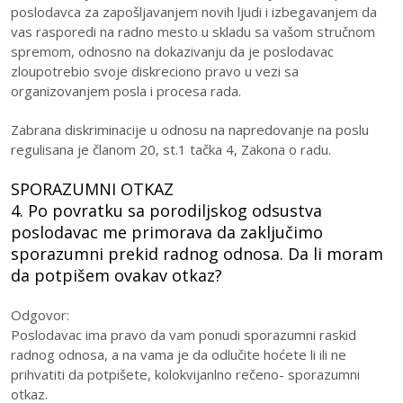
poslodavca za zapošljavanjem novih ljudi i izbegavanjem da
vas rasporedi na radno mesto u skladu sa vašom stručnom
spremom, odnosno na dokazivanju da je poslodavac
zloupotrebio svoje diskreciono pravo u vezi sa
organizovanjem posla i procesa rada.
Zabrana diskriminacije u odnosu na napredovanje na poslu
regulisana je članom 20, st.1 tačka 4, Zakona o radu.
SPORAZUMNI OTKAZ
4. Po povratku sa porodiljskog odsustva
poslodavac me primorava da zaključimo
sporazumni prekid radnog odnosa. Da li moram
da potpišem ovakav otkaz?
Odgovor:
Poslodavac ima pravo da vam ponudi sporazumni raskid
radnog odnosa, a na vama je da odlučite hoćete li ili ne
prihvatiti da potpišete, kolokvijanlno rečeno- sporazumni
otkaz.