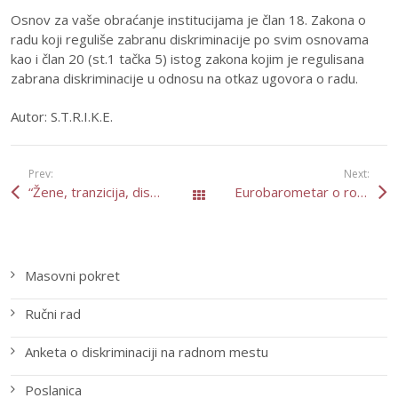
Osnov za vaše obraćanje institucijama je član 18. Zakona o
radu koji reguliše zabranu diskriminacije po svim osnovama
kao i član 20 (st.1 tačka 5) istog zakona kojim je regulisana
zabrana diskriminacije u odnosu na otkaz ugovora o radu.
Autor: S.T.R.I.K.E.
Prev:
Next:
“Žene, tranzicija, diskriminacija” u Subotici
Eurobarometar o rodnoj ravnopravnosti
All Posts
Masovni pokret
Ručni rad
Anketa o diskriminaciji na radnom mestu
Poslanica