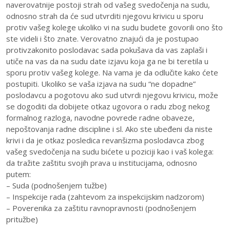
naverovatnije postoji strah od vašeg svedočenja na sudu,
odnosno strah da će sud utvrditi njegovu krivicu u sporu
protiv vašeg kolege ukoliko vi na sudu budete govorili ono što
ste videli i što znate. Verovatno znajući da je postupao
protivzakonito poslodavac sada pokušava da vas zaplaši i
utiče na vas da na sudu date izjavu koja ga ne bi teretila u
sporu protiv vašeg kolege. Na vama je da odlučite kako ćete
postupiti. Ukoliko se vaša izjava na sudu “ne dopadne”
poslodavcu a pogotovu ako sud utvrdi njegovu krivicu, može
se dogoditi da dobijete otkaz ugovora o radu zbog nekog
formalnog razloga, navodne povrede radne obaveze,
nepoštovanja radne discipline i sl. Ako ste ubeđeni da niste
krivi i da je otkaz posledica revanšizma poslodavca zbog
vašeg svedočenja na sudu bićete u poziciji kao i vaš kolega:
da tražite zaštitu svojih prava u institucijama, odnosno
putem:
– Suda (podnošenjem tužbe)
– Inspekcije rada (zahtevom za inspekcijskim nadzorom)
– Poverenika za zaštitu ravnopravnosti (podnošenjem
pritužbe)