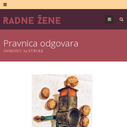
Menu
Pravnica odgovara
29/06/2015
by
S.T.R.I.K.E.