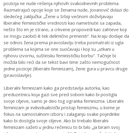
pozicija ne nude rešenja njihovih svakodnevnih problema.
Razmatrajući opcije koje se ženama nude, Jovanović dolazi do
sledećeg zaključka: „Žene u Srbiji većinom doživljavaju
liberalne feminističke vrednosti kao nametnute sa zapada,
nešto što im je strano, a crkvene propovedi kao zahteve koji
se mogu zaobići ili tek delimično primeniti“. Na kraju dodaje da
se odnos žena prema pravoslavlju treba posmatrati iz ugla
problema sa kojima se one suočavaju i koji su „utkani u
njihovu izvornu, suštinsku feminističku borbu“. Tačnije bi
možda bilo reći da se tekst bavi time zašto nemogućnost
jedne pozicije (liberalni feminizam), žene gura u pravcu druge
(pravoslavlje).
Liberalni feminizam kako ga predstavlja autorka, kao
preduzetnicu koja gazi sve pred sobom kako bi postigla
svoje ciljeve, samo je deo tog ogranka feminizma. Liberalni
feminizam je individualistički pristup feminizmu, u kome je
fokus na samostalnom izboru i zalaganju svake pojedinke
kako bi dostigla svoje ciljeve. Ako bi trebalo liberalni
feminizam sažeti u jednu rečenicu to bi bilo „Ja biram svoj