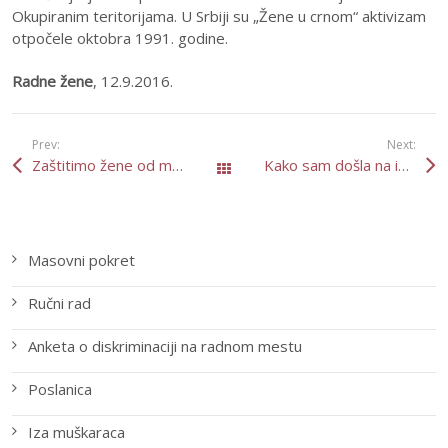
Okupiranim teritorijama. U Srbiji su „Žene u crnom“ aktivizam
otpočele oktobra 1991. godine.
Radne žene
, 12.9.2016.
Prev:
Next:
Zaštitimo žene od medija
Kako sam došla na ideju da osnujem „ROZA – Udruženje za radna prava žena“
All Posts
Masovni pokret
Ručni rad
Anketa o diskriminaciji na radnom mestu
Poslanica
Iza muškaraca