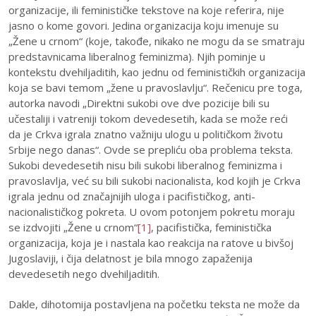
organizacije, ili feminističke tekstove na koje referira, nije
jasno o kome govori. Jedina organizacija koju imenuje su
„Žene u crnom“ (koje, takođe, nikako ne mogu da se smatraju
predstavnicama liberalnog feminizma). Njih pominje u
kontekstu dvehiljaditih, kao jednu od feminističkih organizacija
koja se bavi temom „žene u pravoslavlju“. Rečenicu pre toga,
autorka navodi „Direktni sukobi ove dve pozicije bili su
učestaliji i vatreniji tokom devedesetih, kada se može reći
da je Crkva igrala znatno važniju ulogu u političkom životu
Srbije nego danas“. Ovde se prepliću oba problema teksta.
Sukobi devedesetih nisu bili sukobi liberalnog feminizma i
pravoslavlja, već su bili sukobi nacionalista, kod kojih je Crkva
igrala jednu od značajnijih uloga i pacifističkog, anti-
nacionalističkog pokreta. U ovom potonjem pokretu moraju
se izdvojiti „Žene u crnom“
[1]
, pacifistička, feministička
organizacija, koja je i nastala kao reakcija na ratove u bivšoj
Jugoslaviji, i čija delatnost je bila mnogo zapaženija
devedesetih nego dvehiljaditih.
Dakle, dihotomija postavljena na početku teksta ne može da