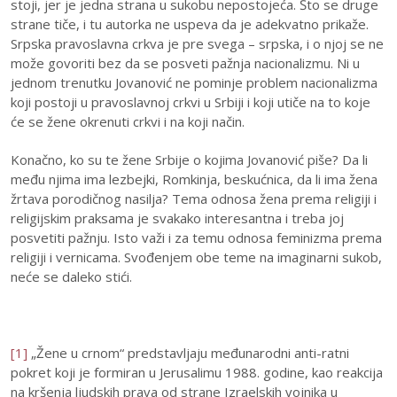
stoji, jer je jedna strana u sukobu nepostojeća. Što se druge
strane tiče, i tu autorka ne uspeva da je adekvatno prikaže.
Srpska pravoslavna crkva je pre svega – srpska, i o njoj se ne
može govoriti bez da se posveti pažnja nacionalizmu. Ni u
jednom trenutku Jovanović ne pominje problem nacionalizma
koji postoji u pravoslavnoj crkvi u Srbiji i koji utiče na to koje
će se žene okrenuti crkvi i na koji način.
Konačno, ko su te žene Srbije o kojima Jovanović piše? Da li
među njima ima lezbejki, Romkinja, beskućnica, da li ima žena
žrtava porodičnog nasilja? Tema odnosa žena prema religiji i
religijskim praksama je svakako interesantna i treba joj
posvetiti pažnju. Isto važi i za temu odnosa feminizma prema
religiji i vernicama. Svođenjem obe teme na imaginarni sukob,
neće se daleko stići.
[1]
„Žene u crnom“ predstavljaju međunarodni anti-ratni
pokret koji je formiran u Jerusalimu 1988. godine, kao reakcija
na kršenja ljudskih prava od strane Izraelskih vojnika u