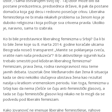
izbor, i sama ostvarujem svoj cilj“. Taj izbor može biti da
postane preduzetnica, predsednica države, ili pak da postane
domaćica koja gaji decu i redovno posećuje crkvu. Liberalna
feministkinja ne bi imala nikakvih problema sa ženom koja je
duboko religiozna i koja poštuje sva crkvena pravila. Ukoliko
je, naravno, sama to izabrala.
Ko bi bile predstavnice liberalnog feminizma u Srbiji? Da li bi
to bile žene koje su 8. marta 2014. godine koračale ulicama
Beograda noseći transparent „Manite se poklanjanja cveća,
vratite nam naša preduzeća“? Ili bi aktivistkinje sigurnih kuća
trebalo smestiti pod kišobran liberalnog feminizma?
Feminizam, prava žena, rodna ravnopravnost nisu teme
javnih debata. Izuzetak čine Međunarodni dan žena ili situacija
kada se desi nekoliko slučajeva ubistava žena kao rezultat
nasilja u kratkom vremenskom periodu. Van toga, feminizma u
Srbiji kao da nema (češće se čuju anti-feministički glasovi), a
tada se čuju feministički glasovi koji nikako ne bi mogli da se
podvedu pod liberalni feminizam.
Kako Jovanović ne imenuje liberalne feministkinje, njihove