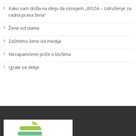
Kako sam došla na ideju da osnujem „ROZA – Udruženje za
radna prava žena“
Žene od slame
Zaštitimo žene od medija
Nezapamćene priče o bivšima
Igrale se delije