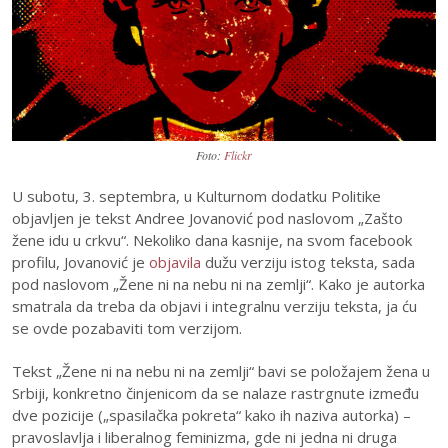
Foto:
Flickr
U subotu, 3. septembra, u Kulturnom dodatku Politike
objavljen je tekst Andree Jovanović pod naslovom „Zašto
žene idu u crkvu“. Nekoliko dana kasnije, na svom facebook
profilu, Jovanović je
objavila
dužu verziju istog teksta, sada
pod naslovom „Žene ni na nebu ni na zemlji“. Kako je autorka
smatrala da treba da objavi i integralnu verziju teksta, ja ću
se ovde pozabaviti tom verzijom.
Tekst „Žene ni na nebu ni na zemlji“ bavi se položajem žena u
Srbiji, konkretno činjenicom da se nalaze rastrgnute između
dve pozicije („spasilačka pokreta“ kako ih naziva autorka) –
pravoslavlja i liberalnog feminizma, gde ni jedna ni druga