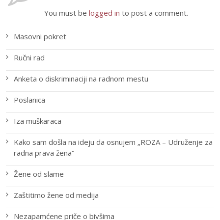
You must be
logged in
to post a comment.
Masovni pokret
Ručni rad
Anketa o diskriminaciji na radnom mestu
Poslanica
Iza muškaraca
Kako sam došla na ideju da osnujem „ROZA – Udruženje za
radna prava žena“
Žene od slame
Zaštitimo žene od medija
Nezapamćene priče o bivšima