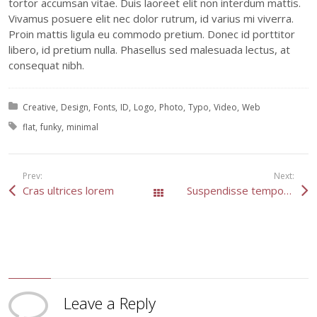
tortor accumsan vitae. Duis laoreet elit non interdum mattis.
Vivamus posuere elit nec dolor rutrum, id varius mi viverra.
Proin mattis ligula eu commodo pretium. Donec id porttitor
libero, id pretium nulla. Phasellus sed malesuada lectus, at
consequat nibh.
Posted in:
Creative
Design
Fonts
ID
Logo
Photo
Typo
Video
Web
Tagged with:
flat
funky
minimal
Prev:
Next:
Cras ultrices lorem
Suspendisse tempor nunc
All Works
Leave a Reply