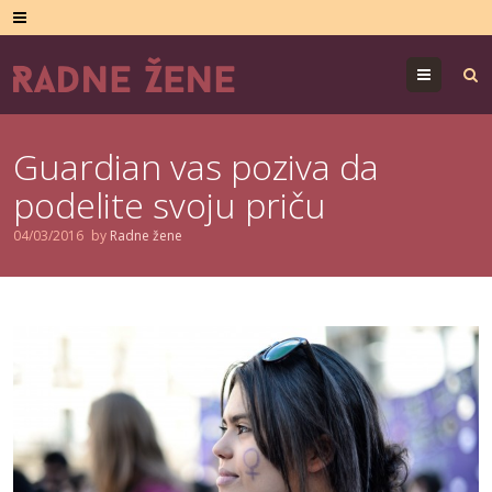
Menu
Guardian vas poziva da
podelite svoju priču
04/03/2016
by
Radne žene