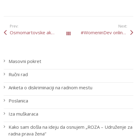
Prev:
Next:
Osmomartovske akcije
#WomeninDev online kampanja od 1-8. marta
All Posts
Masovni pokret
Ručni rad
Anketa o diskriminaciji na radnom mestu
Poslanica
Iza muškaraca
Kako sam došla na ideju da osnujem „ROZA – Udruženje za
radna prava žena“