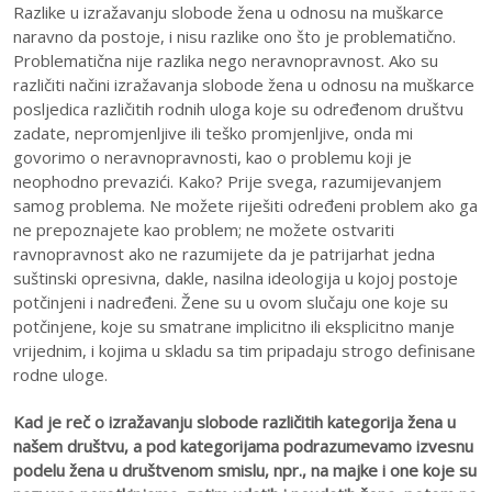
Razlike u izražavanju slobode žena u odnosu na muškarce
naravno da postoje, i nisu razlike ono što je problematično.
Problematična nije razlika nego neravnopravnost. Ako su
različiti načini izražavanja slobode žena u odnosu na muškarce
posljedica različitih rodnih uloga koje su određenom društvu
zadate, nepromjenljive ili teško promjenljive, onda mi
govorimo o neravnopravnosti, kao o problemu koji je
neophodno prevazići. Kako? Prije svega, razumijevanjem
samog problema. Ne možete riješiti određeni problem ako ga
ne prepoznajete kao problem; ne možete ostvariti
ravnopravnost ako ne razumijete da je patrijarhat jedna
suštinski opresivna, dakle, nasilna ideologija u kojoj postoje
potčinjeni i nadređeni. Žene su u ovom slučaju one koje su
potčinjene, koje su smatrane implicitno ili eksplicitno manje
vrijednim, i kojima u skladu sa tim pripadaju strogo definisane
rodne uloge.
Kad je reč o izražavanju slobode različitih kategorija žena u
našem društvu, a pod kategorijama podrazumevamo izvesnu
podelu žena u društvenom smislu, npr., na majke i one koje su