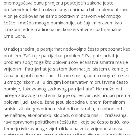
onemogućava punu primjenu postojećih zakona jeste
drušveni kontekst u okviru koga oni imaju biti implementirani.
A on je oblikovan ne samo pozitivnim pravom već mnogo
češće, i možda mnogo dominantije, običajnim pravom kao
izrazom jedne tradicionalne, konzervativne i patrijarhalne
Crne Gore.
U našoj sredini je patrijarhat nedovoljno često prepoznat kao
problem. Zašto je patrijarhat problem? Pa, patrijarhat je
problem zbog toga što polovinu čovječanstva smatra manje
vrijednim. Patrijarhat je sistem dominacije, sistem u kome je
žena onaj potčinjeni član… U tom smislu, nema onoga što se i
u crnogorskom, a i u drugim konzervativnim društvima često
pominje, takozvanog „zdravog patrijarhata“. Ne može biti
ničega zdravog u sistemu koji je opresivan, isključujući prema
polovini ljudi. Dakle, žene jesu slobodne u onom formalnom
smislu, ali ako govorimo o slobodi od straha, o slobodi od
nemaštine, ekonomskoj slobodi, o slobodi misli i izražavanja,
ravnopravnom političkom učešću itd., koje se često ističu kao
temelji civilizovanog svijeta ili kao najveće vrijednosti naše
civilizacije, žene te vrste sloboda još ne uživaju ili ih ne uživaju