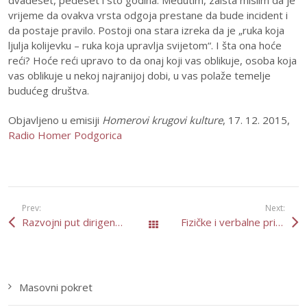
vrijeme da ovakva vrsta odgoja prestane da bude incident i
da postaje pravilo. Postoji ona stara izreka da je „ruka koja
ljulja kolijevku – ruka koja upravlja svijetom“. I šta ona hoće
reći? Hoće reći upravo to da onaj koji vas oblikuje, osoba koja
vas oblikuje u nekoj najranijoj dobi, u vas polaže temelje
budućeg društva.
Objavljeno u emisiji
Homerovi krugovi kulture
, 17. 12. 2015,
Radio Homer Podgorica
Prev:
Next:
Razvojni put dirigentkinje ili “ne može pička i tačka”
Fizičke i verbalne prijetnje svakodnevnica u životu socijalne radnice
All Posts
Masovni pokret