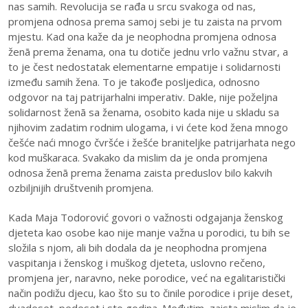
nas samih. Revolucija se rađa u srcu svakoga od nas,
promjena odnosa prema samoj sebi je tu zaista na prvom
mjestu. Kad ona kaže da je neophodna promjena odnosa
ženā prema ženama, ona tu dotiče jednu vrlo važnu stvar, a
to je čest nedostatak elementarne empatije i solidarnosti
između samih žena. To je takođe posljedica, odnosno
odgovor na taj patrijarhalni imperativ. Dakle, nije poželjna
solidarnost ženā sa ženama, osobito kada nije u skladu sa
njihovim zadatim rodnim ulogama, i vi ćete kod žena mnogo
češće naći mnogo čvršće i žešće braniteljke patrijarhata nego
kod muškaraca. Svakako da mislim da je onda promjena
odnosa ženā prema ženama zaista preduslov bilo kakvih
ozbiljnijih društvenih promjena.
Kada Maja Todorović govori o važnosti odgajanja ženskog
djeteta kao osobe kao nije manje važna u porodici, tu bih se
složila s njom, ali bih dodala da je neophodna promjena
vaspitanja i ženskog i muškog djeteta, uslovno rečeno,
promjena jer, naravno, neke porodice, već na egalitaristički
način podižu djecu, kao što su to činile porodice i prije deset,
dvadeset, pedeset i sto godina. Međutim, zaista mislim da je