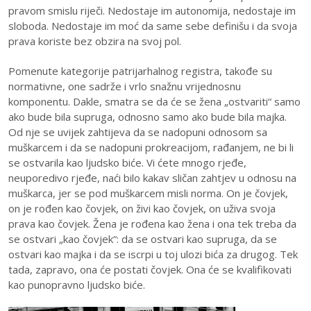
pravom smislu riječi. Nedostaje im autonomija, nedostaje im
sloboda. Nedostaje im moć da same sebe definišu i da svoja
prava koriste bez obzira na svoj pol.
Pomenute kategorije patrijarhalnog registra, takođe su
normativne, one sadrže i vrlo snažnu vrijednosnu
komponentu. Dakle, smatra se da će se žena „ostvariti“ samo
ako bude bila supruga, odnosno samo ako bude bila majka.
Od nje se uvijek zahtijeva da se nadopuni odnosom sa
muškarcem i da se nadopuni prokreacijom, rađanjem, ne bi li
se ostvarila kao ljudsko biće. Vi ćete mnogo rjeđe,
neuporedivo rjeđe, naći bilo kakav sličan zahtjev u odnosu na
muškarca, jer se pod muškarcem misli norma. On je čovjek,
on je rođen kao čovjek, on živi kao čovjek, on uživa svoja
prava kao čovjek. Žena je rođena kao žena i ona tek treba da
se ostvari „kao čovjek“: da se ostvari kao supruga, da se
ostvari kao majka i da se iscrpi u toj ulozi bića za drugog. Tek
tada, zapravo, ona će postati čovjek. Ona će se kvalifikovati
kao punopravno ljudsko biće.