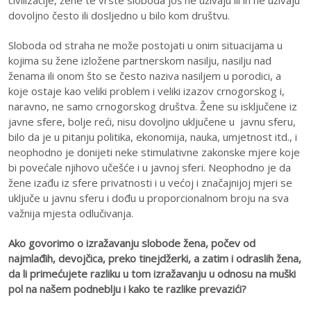
dovoljno često ili dosljedno u bilo kom društvu.
Sloboda od straha ne može postojati u onim situacijama u
kojima su žene izložene partnerskom nasilju, nasilju nad
ženama ili onom što se često naziva nasiljem u porodici, a
koje ostaje kao veliki problem i veliki izazov crnogorskog i,
naravno, ne samo crnogorskog društva. Žene su isključene iz
javne sfere, bolje reći, nisu dovoljno uključene u javnu sferu,
bilo da je u pitanju politika, ekonomija, nauka, umjetnost itd., i
neophodno je donijeti neke stimulativne zakonske mjere koje
bi povećale njihovo učešće i u javnoj sferi. Neophodno je da
žene izađu iz sfere privatnosti i u većoj i značajnijoj mjeri se
uključe u javnu sferu i dođu u proporcionalnom broju na sva
važnija mjesta odlučivanja.
Ako govorimo o izražavanju slobode žena, počev od
najmlađih, devojčica, preko tinejdžerki, a zatim i odraslih žena,
da li primećujete razliku u tom izražavanju u odnosu na muški
pol na našem podneblju i kako te razlike prevazići?