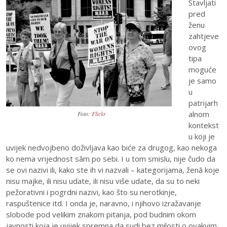
Stavljati
pred
ženu
zahtjeve
ovog
tipa
moguće
je samo
u
patrijarh
alnom
Foto:
Flickr
kontekst
u koji je
uvijek nedvojbeno doživljava kao biće za drugog, kao nekoga
ko nema vrijednost sâm po sebi. I u tom smislu, nije čudo da
se ovi nazivi ili, kako ste ih vi nazvali – kategorijama, ženā koje
nisu majke, ili nisu udate, ili nisu više udate, da su to neki
pežorativni i pogrdni nazivi, kao što su nerotkinje,
raspuštenice itd. I onda je, naravno, i njihovo izražavanje
slobode pod velikim znakom pitanja, pod budnim okom
javnosti koja je uvijek spremna da sudi bez milosti o ovakvim