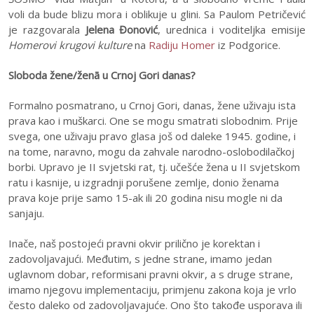
voli da bude blizu mora i oblikuje u glini. Sa Paulom Petričević
je razgovarala
Jelena Đonović
, urednica i voditeljka emisije
Homerovi krugovi kulture
na
Radiju Homer
iz Podgorice.
Sloboda žene/ženā u Crnoj Gori danas?
Formalno posmatrano, u Crnoj Gori, danas, žene uživaju ista
prava kao i muškarci. One se mogu smatrati slobodnim. Prije
svega, one uživaju pravo glasa još od daleke 1945. godine, i
na tome, naravno, mogu da zahvale narodno-oslobodilačkoj
borbi. Upravo je II svjetski rat, tj. učešće žena u II svjetskom
ratu i kasnije, u izgradnji porušene zemlje, donio ženama
prava koje prije samo 15-ak ili 20 godina nisu mogle ni da
sanjaju.
Inače, naš postojeći pravni okvir prilično je korektan i
zadovoljavajući. Međutim, s jedne strane, imamo jedan
uglavnom dobar, reformisani pravni okvir, a s druge strane,
imamo njegovu implementaciju, primjenu zakona koja je vrlo
često daleko od zadovoljavajuće. Ono što takođe usporava ili