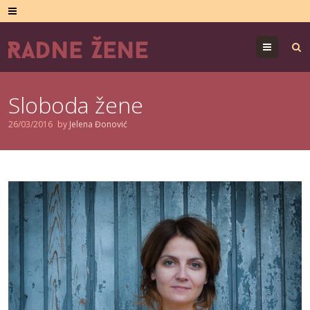
Menu
Sloboda žene
26/03/2016
by
Jelena Đonović