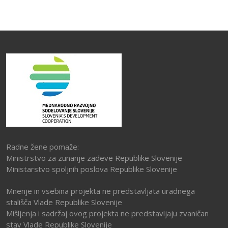
Radne žene pomaže:
Ministrstvo za zunanje zadeve Republike Slovenije
Ministarstvo spoljnih poslova Republike Slovenije
Mnenje in vsebina projekta ne predstavljata uradnega
stališča Vlade Republike Slovenije
Mišljenja i sadržaj ovog projekta ne predstavljaju zvaničan
stav Vlade Republike Slovenije