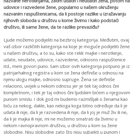
nazvane nerotkinjama, zatim udatih i neudatih žena, potom na
udovice i razvedene žene, popularno u našem okruženju
nazvanim raspuštenicama, da li postoje razlike u izražavanju
njihovih sloboda u društvu u kome živimo i kako podstaći
društvo, ili same žene, da te razlike prevaziđu?
Ljude možemo podijeliti na bezbroj kategorija. Međutim, ovaj
vaš izbor različitih kategorija na koje je moguće podijeliti žene
u našem društvu, a to su, kako ste rekli: majke i nerotkinje,
udate, neudate, udovice, razvedene, odnosno raspuštenice
itd., meni govori puno. Sam izbor ovih kategorija potpuno je iz
patrijarhalnog registra u kom se žena definiše u odnosu na
njenu ulogu majke, odnosno supruge. Žena se definiše
relaciono, uvijek u nekom odnosu jer je tek taj odnos čini
kompletnom, i tek je taj odnos čini ljudskim bićem u njegovom
punom smislu. I dok god mi budemo razmišljali o ženama kao
biću za nekog, dakle, kao nekoga koga bitno određuje da li je
udata ili nije, da li je razvedena ili nije, da li joj je muž živ ili ne,
da li je majka ili nije, mi ne možemo smatrati da živimo u
nekom ravnopravnom društvu, u društvu u kom su žene
slobodne. Nisu slobodne zato što nisu subjekti u punom i