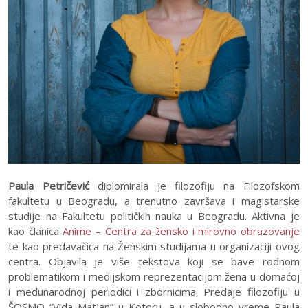
Paula Petričević
diplomirala je filozofiju na Filozofskom
fakultetu u Beogradu, a trenutno završava i magistarske
studije na Fakultetu političkih nauka u Beogradu. Aktivna je
kao članica
Anime – Centra za žensko i mirovno obrazovanje
te kao predavačica na Ženskim studijama u organizaciji ovog
centra. Objavila je više tekstova koji se bave rodnom
problematikom i medijskom reprezentacijom žena u domaćoj
i međunarodnoj periodici i zbornicima. Predaje filozofiju u
ŠOSMO “Vida Matjan” u Kotoru, a u slobodno vreme Paula