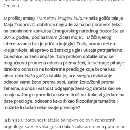
ženama.
U prošloj emisiji
Homerovi krugovi kulture
naša gošća bila je
Maja Todorović, dobitnica nagrade za najbolji dramski tekst
na anonimnom konkursu Crnogorskog narodnog pozorišta za
2015. godinu, pod nazivom „Šćeri moja“… U žiži njenog
interesovanja bila je priča o knjeginji Zorki, prvom detetu
kralja Nikole, ali upravo iz ženskog ugla i uticaja patrijarhalne
zajednice na ženu uopšte. Tom prilikom dotakle smo se
mogućnosti promena odnosa prema ženi, te se moje pitanje
direktno odnosilo na konkretne predloge koje bi ona kao
pisac dala. Naša gošća istakla je, pre svega, revidiranje
odnosa same žene prema sebi, zatim žene/ženā prema
ženama, a onda i važnost odgajanja ženskog deteta kao ne
manje važnog u porodici u našem društvu. Kako vi gledate na
date predloge, odnosno kako ih kao filozofkinja tumačite i
možete li dodati neke svoje predloge?
Ja bih se u potpunosti složila sa nekim od ovih konkretnih
prijedloga koje je vaša gošća dala. Svaka promjena počinje od