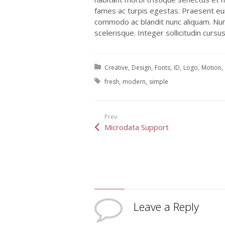
fames ac turpis egestas. Praesent eu
commodo ac blandit nunc aliquam. Nun
scelerisque. Integer sollicitudin cur
Posted in:
Creative
Design
Fonts
ID
Logo
Motion
Tagged with:
fresh
modern
simple
Prev:
Microdata Support
Leave a Reply