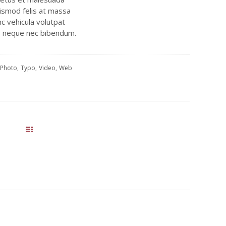
ismod felis at massa
c vehicula volutpat
sus neque nec bibendum.
Photo
Typo
Video
Web
All Works