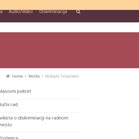
ra
Audio/Video
Diskriminacija
Home
Works
Multiple Templates
Masovni pokret
Ručni rad
Anketa o diskriminaciji na radnom
mestu
Poslanica