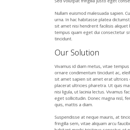
Sed volutpat fringilla justo eget cons
Nullam euismod malesuada sapien. Cur
urna. In hac habitasse platea dictums
sit amet nisi hendrerit facilisis aliquet
tempus quam eget dui consectetur si
tincidunt.
Our Solution
Vivamus id diam metus, vitae tempus n
ornare condimentum tincidunt ac, eleif
sit amet sapien sit amet erat ultrices
placerat ultricies pharetra. Ut quis m
nisi ligula, ut lacinia lectus. Vivamus fa
eget sollicitudin. Donec magna nisl, 
quis, mattis a diam.
Suspendisse at neque mauris, at tincidu
fringilla sem, vitae aliquam arcu fauci
habitant morbi tristique senectus et