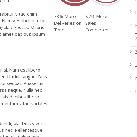
equat.
abitur vitae enim
78% More
87% More
t. Nam vestibulum eros
Deliveries on
Sales
 ligula egestas. Mauris
Time
Completed
t amet dapibus ipsum
isi. Nam est libero,
end lacinia augue. Duis
 consequat. Phasellus
assa neque. Nulla nec
cilisis dapibus libero
fermentum vitae sodales
nt ligula. Duis viverra
bus nec. Pellentesque
 netus et malesuada