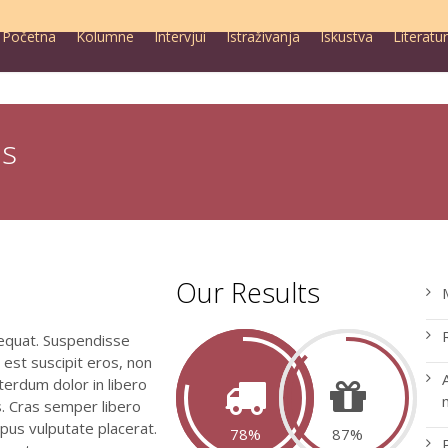
Početna
Kolumne
Intervjui
Istraživanja
Iskustva
Literatu
es
Our Results
sequat. Suspendisse
nc est suscipit eros, non
terdum dolor in libero
s. Cras semper libero
us vulputate placerat.
78
87