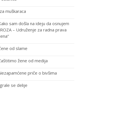
Iza muškaraca
Kako sam došla na ideju da osnujem
„ROZA – Udruženje za radna prava
žena“
Žene od slame
Zaštitimo žene od medija
Nezapamćene priče o bivšima
Igrale se delije